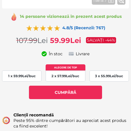
1 de la 7
14 persoane vizionează în prezent acest produs
4.8/5 (Recenzii: 767)
107.99
Lei
59.99
Lei
SALVAȚI -44%
În stoc
Livrare
1 x
59.99
Lei
/buc
2 x
57.99
Lei
/buc
3 x
55.99
Lei
/buc
CUMPĂRĂ
Availability: 150
Clienții recomandă
Peste 95% dintre cumpărători au apreciat acest produs
ca fiind excelent!