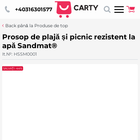
+40316301577
Back până la Produse de top
Prosop de plajă și picnic rezistent la
apă Sandmat®
It.№:
HSSM0001
SALVAȚI -44%