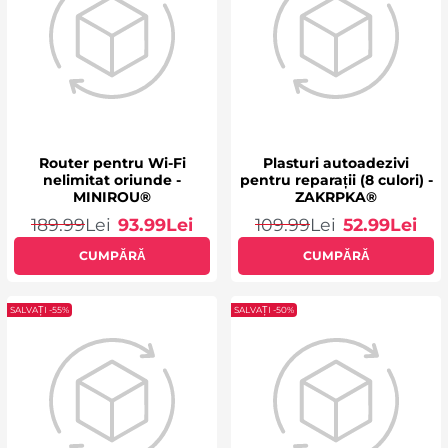
Router pentru Wi-Fi
Plasturi autoadezivi
nelimitat oriunde -
pentru reparații (8 culori) -
MINIROU®
ZAKRPKA®
189.99
Lei
93.99
Lei
109.99
Lei
52.99
Lei
CUMPĂRĂ
CUMPĂRĂ
SALVAȚI -55%
SALVAȚI -50%