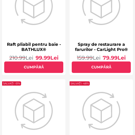
Raft pliabil pentru baie -
Spray de restaurare a
BATHLUX®
farurilor - CarLight Pro®
210.99
Lei
99.99
Lei
159.99
Lei
79.99
Lei
CUMPĂRĂ
CUMPĂRĂ
SALVAȚI -51%
SALVAȚI -48%