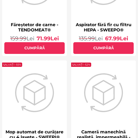
Făreștetor de carne -
Aspirator fără fir cu filtru
TENDOMEAT®
HEPA - SWEEPO®
159.99
Lei
71.99
Lei
135.99
Lei
67.99
Lei
CUMPĂRĂ
CUMPĂRĂ
SALVAȚI -55%
SALVAȚI -52%
Mop automat de curățare
Cameră manechină
cu 4 lavete - SWEEPI®
realistă, impermeabilă -