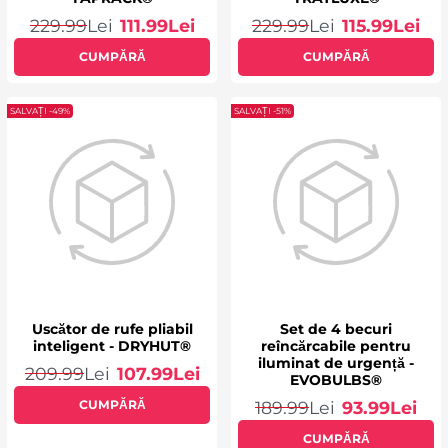
229.99
Lei
111.99
Lei
229.99
Lei
115.99
Lei
CUMPĂRĂ
CUMPĂRĂ
SALVAȚI -49%
SALVAȚI -51%
Uscător de rufe pliabil
Set de 4 becuri
inteligent - DRYHUT®
reîncărcabile pentru
iluminat de urgență -
209.99
Lei
107.99
Lei
EVOBULBS®
CUMPĂRĂ
189.99
Lei
93.99
Lei
CUMPĂRĂ