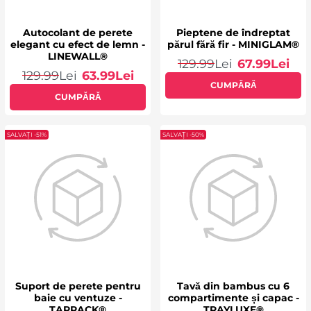
Autocolant de perete
Pieptene de îndreptat
elegant cu efect de lemn -
părul fără fir - MINIGLAM®
LINEWALL®
129.99
Lei
67.99
Lei
129.99
Lei
63.99
Lei
CUMPĂRĂ
CUMPĂRĂ
SALVAȚI -51%
SALVAȚI -50%
Suport de perete pentru
Tavă din bambus cu 6
baie cu ventuze -
compartimente și capac -
TAPRACK®
TRAYLUXE®