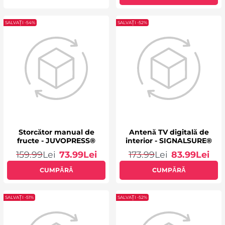
SALVAȚI -54%
SALVAȚI -52%
Storcător manual de
Antenă TV digitală de
fructe - JUVOPRESS®
interior - SIGNALSURE®
159.99
Lei
73.99
Lei
173.99
Lei
83.99
Lei
CUMPĂRĂ
CUMPĂRĂ
SALVAȚI -51%
SALVAȚI -52%