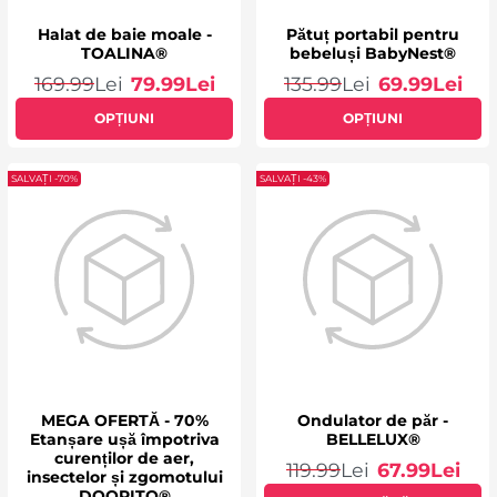
Halat de baie moale -
Pătuț portabil pentru
TOALINA®
bebeluși BabyNest®
169.99
Lei
79.99
Lei
135.99
Lei
69.99
Lei
OPȚIUNI
OPȚIUNI
SALVAȚI -70%
SALVAȚI -43%
MEGA OFERTĂ - 70%
Ondulator de păr -
Etanșare ușă împotriva
BELLELUX®
curenților de aer,
119.99
Lei
67.99
Lei
insectelor și zgomotului
DOORITO®