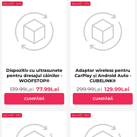
SALVAȚI -44%
SALVAȚI -57%
Dispozitiv cu ultrasunete
Adaptor wireless pentru
pentru dresajul câinilor -
CarPlay și Android Auto -
WOOFSTOP®
CUBELINK®
139.99
Lei
77.99
Lei
299.99
Lei
129.99
Lei
CUMPĂRĂ
CUMPĂRĂ
SALVAȚI -53%
SALVAȚI -50%