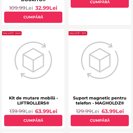
CUMPĂRĂ
109.99
Lei
32.99
Lei
CUMPĂRĂ
SALVAȚI -54%
SALVAȚI -51%
Kit de mutare mobilă -
Suport magnetic pentru
LIFTROLLERS®
telefon - MAGHOLDZ®
139.99
Lei
63.99
Lei
129.99
Lei
63.99
Lei
CUMPĂRĂ
CUMPĂRĂ