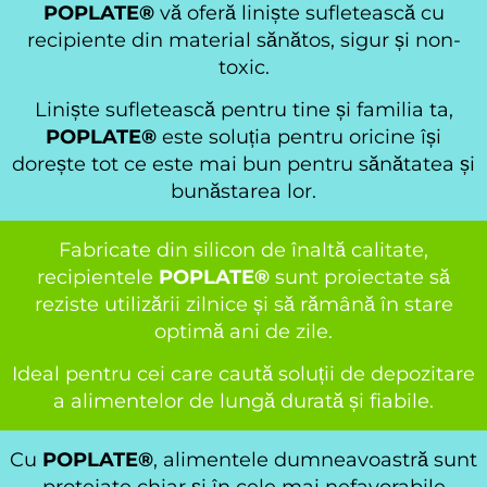
POPLATE®
vă oferă liniște sufletească cu
recipiente din material sănătos, sigur și non-
toxic.
Liniște sufletească pentru tine și familia ta,
POPLATE®
este soluția pentru oricine își
dorește tot ce este mai bun pentru sănătatea și
bunăstarea lor.
Fabricate din silicon de înaltă calitate,
recipientele
POPLATE®
sunt proiectate să
reziste utilizării zilnice și să rămână în stare
optimă ani de zile.
Ideal pentru cei care caută soluții de depozitare
a alimentelor de lungă durată și fiabile.
Cu
POPLATE®
, alimentele dumneavoastră sunt