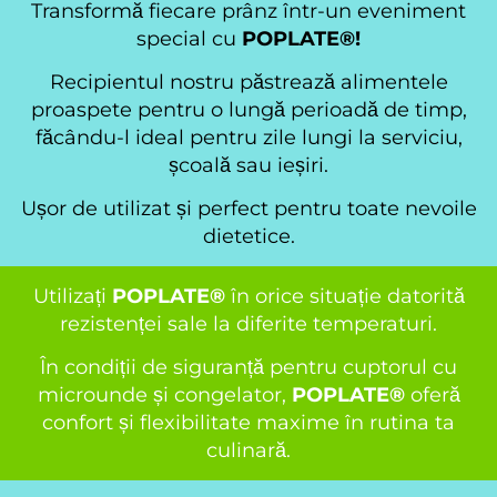
Transformă fiecare prânz într-un eveniment
special cu
POPLATE®!
Recipientul nostru păstrează alimentele
proaspete pentru o lungă perioadă de timp,
făcându-l ideal pentru zile lungi la serviciu,
școală sau ieșiri.
Ușor de utilizat și perfect pentru toate nevoile
dietetice.
Utilizați
POPLATE®
în orice situație datorită
rezistenței sale la diferite temperaturi.
În condiții de siguranță pentru cuptorul cu
microunde și congelator,
POPLATE®
oferă
confort și flexibilitate maxime în rutina ta
culinară.