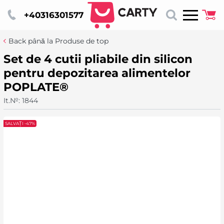
+40316301577
Back până la Produse de top
Set de 4 cutii pliabile din silicon
pentru depozitarea alimentelor
POPLATE®
It.№:
1844
SALVAȚI -47%