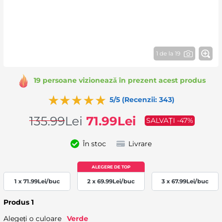
1 de la 19
19 persoane vizionează în prezent acest produs
5/5 (Recenzii: 343)
135.99
Lei
71.99
Lei
SALVAȚI -47%
În stoc
Livrare
1 x
71.99
Lei
/buc
2 x
69.99
Lei
/buc
3 x
67.99
Lei
/buc
Produs 1
Alegeți o culoare
Verde